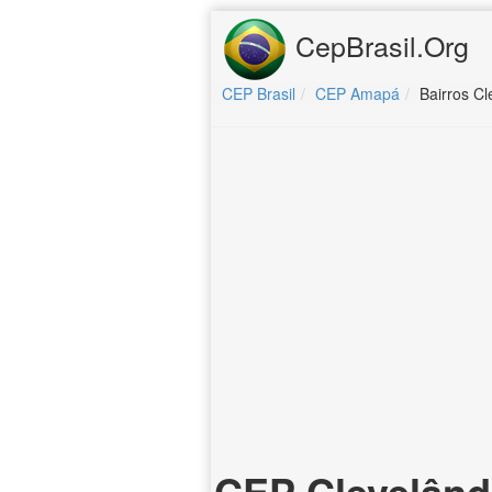
CepBrasil.Org
CEP Brasil
CEP Amapá
Bairros C
CEP Clevelând