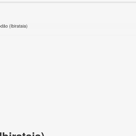
dão (Ibirataia)
birataia),