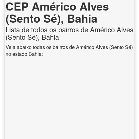
CEP Américo Alves
(Sento Sé), Bahia
Lista de todos os bairros de Américo Alves
(Sento Sé), Bahia
Veja abaixo todas os bairros de Américo Alves (Sento Sé)
no estado Bahia: