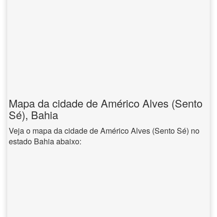
Mapa da cidade de Américo Alves (Sento
Sé), Bahia
Veja o mapa da cidade de Américo Alves (Sento Sé) no
estado Bahia abaixo: