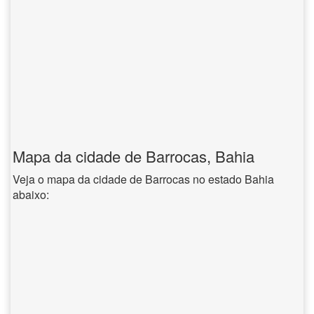
Mapa da cidade de Barrocas, Bahia
Veja o mapa da cidade de Barrocas no estado Bahia
abaixo: