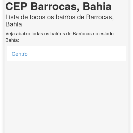
CEP Barrocas, Bahia
Lista de todos os bairros de Barrocas,
Bahia
Veja abaixo todas os bairros de Barrocas no estado
Bahia:
Centro