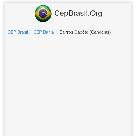
CepBrasil.Org
CEP Brasil
CEP Bahia
Bairros Cabôto (Candeias)