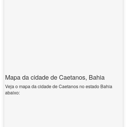
Mapa da cidade de Caetanos, Bahia
Veja o mapa da cidade de Caetanos no estado Bahia
abaixo: