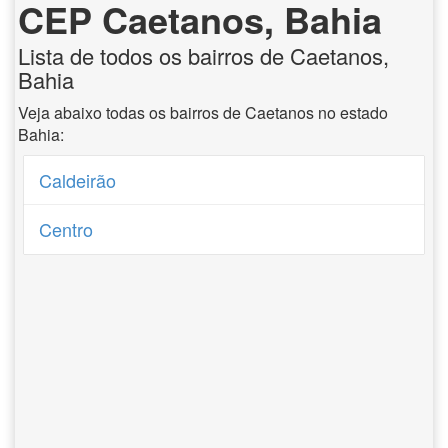
CEP Caetanos, Bahia
Lista de todos os bairros de Caetanos,
Bahia
Veja abaixo todas os bairros de Caetanos no estado
Bahia:
Caldeirão
Centro