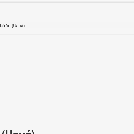
deirão (Uauá)
 (Uauá),