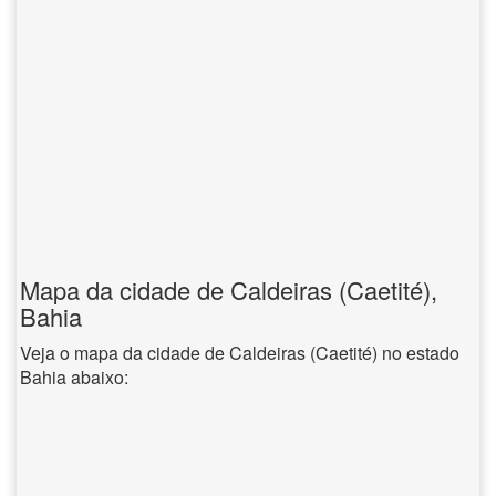
Mapa da cidade de Caldeiras (Caetité),
Bahia
Veja o mapa da cidade de Caldeiras (Caetité) no estado
Bahia abaixo: