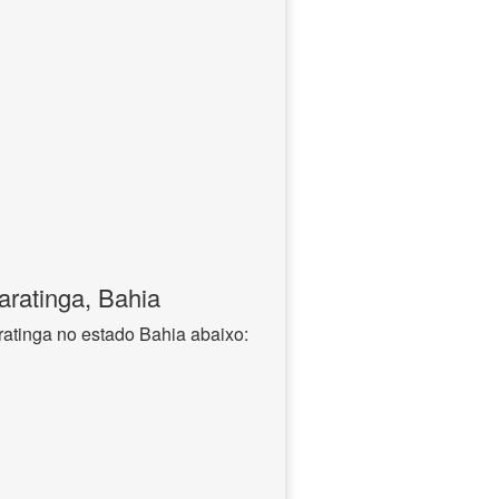
ratinga, Bahia
atinga no estado Bahia abaixo: