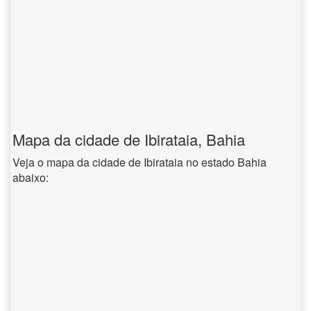
Mapa da cidade de Ibirataia, Bahia
Veja o mapa da cidade de Ibirataia no estado Bahia
abaixo: