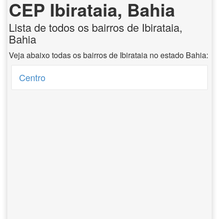
CEP Ibirataia, Bahia
Lista de todos os bairros de Ibirataia,
Bahia
Veja abaixo todas os bairros de Ibirataia no estado Bahia:
Centro