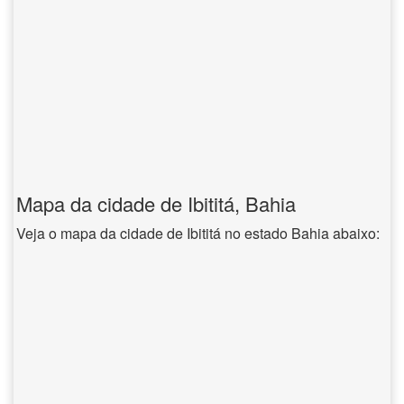
Mapa da cidade de Ibititá, Bahia
Veja o mapa da cidade de Ibititá no estado Bahia abaixo: