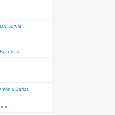
ião Durval
Bela Vista
ntônio Carlos
nema