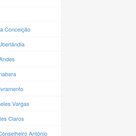
da Conceição
Uberlândia
 Andes
nabara
ivramento
eles Vargas
es Claros
onselheiro Antônio