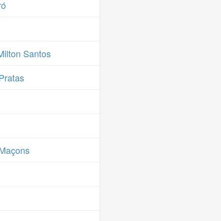
ró
ilton Santos
Pratas
 Maçons