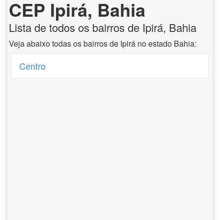
CEP Ipirá, Bahia
Lista de todos os bairros de Ipirá, Bahia
Veja abaixo todas os bairros de Ipirá no estado Bahia:
Centro