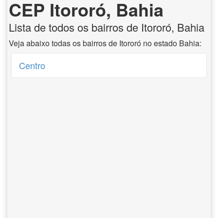
CEP Itororó, Bahia
Lista de todos os bairros de Itororó, Bahia
Veja abaixo todas os bairros de Itororó no estado Bahia:
Centro