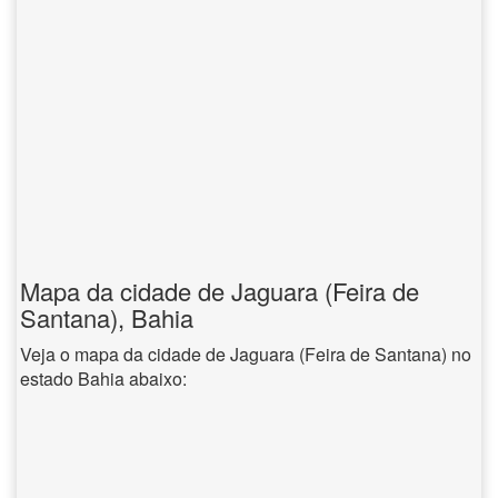
Mapa da cidade de Jaguara (Feira de
Santana), Bahia
Veja o mapa da cidade de Jaguara (Feira de Santana) no
estado Bahia abaixo: