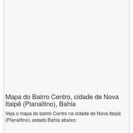
Mapa do Bairro Centro, cidade de Nova
Itaipê (Planaltino), Bahia
Veja o mapa do bairro Centro na cidade de Nova Itaipê
(Planaltino), estado Bahia abaixo: