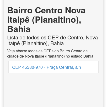
Bairro Centro Nova
Itaipê (Planaltino),
Bahia
Lista de todos os CEP de Centro, Nova
Itaipê (Planaltino), Bahia
Veja abaixo todos os CEPs do Bairro Centro da
cidade de Nova Itaipê (Planaltino) no estado Bahia:
CEP 45380-970 - Praça Central, s/n