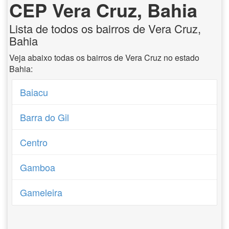
CEP Vera Cruz, Bahia
Lista de todos os bairros de Vera Cruz,
Bahia
Veja abaixo todas os bairros de Vera Cruz no estado
Bahia:
Baiacu
Barra do Gil
Centro
Gamboa
Gameleira