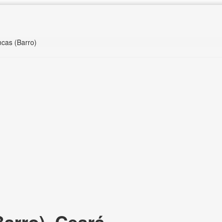
ncas (Barro)
arro), Ceará