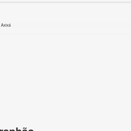
 Axixá
aranhão