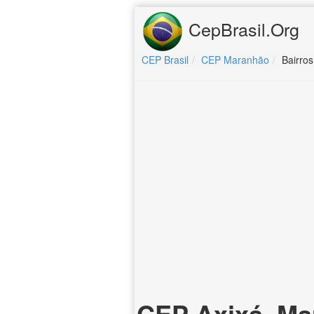
CepBrasil.Org
CEP Brasil
CEP Maranhão
Bairros
CEP Axixá, M