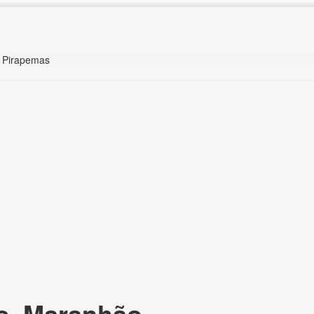
s Pirapemas
s, Maranhão