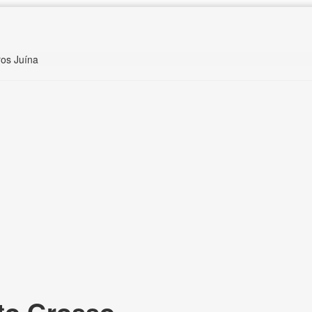
ros Juína
to Grosso