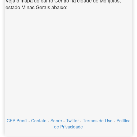
Veja o mapa do bairro Centro na cidade de Monjolos,
estado Minas Gerais abaixo:
CEP Brasil
-
Contato
-
Sobre
-
Twitter
-
Termos de Uso
-
Política
de Privacidade