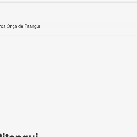
ros Onça de Pitangui
itangui,