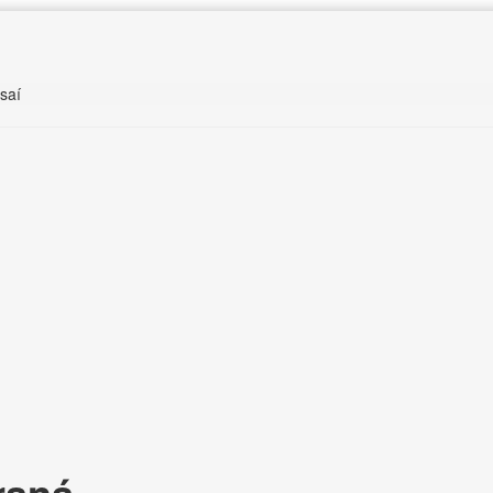
saí
raná