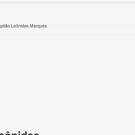
apitão Leônidas Marques
eônidas