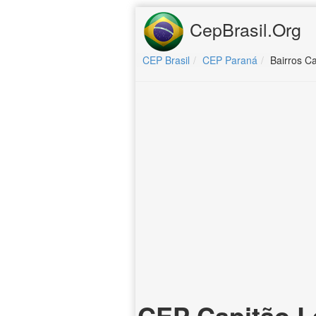
CepBrasil.Org
CEP Brasil
CEP Paraná
Bairros C
CEP Capitão L