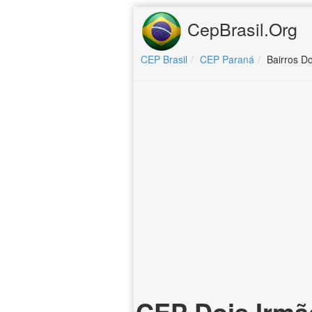
CepBrasil.Org
CEP Brasil
CEP Paraná
Bairros D
CEP Dois Irmã