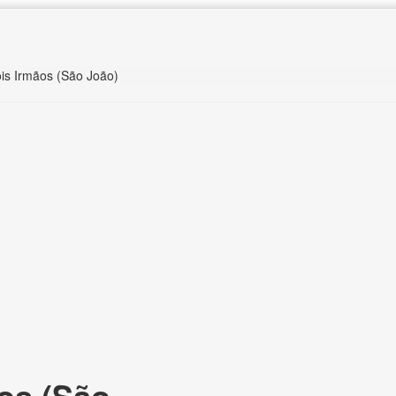
ois Irmãos (São João)
os (São