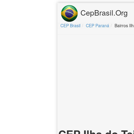
CepBrasil.Org
CEP Brasil
CEP Paraná
Bairros Il
CEP Ilha do Te