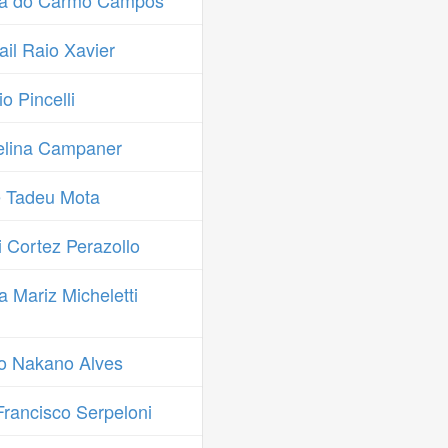
ia do Carmo Campos
il Raio Xavier
 Pincelli
elina Campaner
 Tadeu Mota
 Cortez Perazollo
 Mariz Micheletti
o Nakano Alves
rancisco Serpeloni