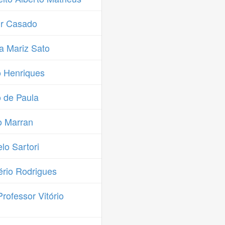
ir Casado
a Mariz Sato
 Henriques
 de Paula
o Marran
o Sartori
rio Rodrigues
rofessor Vitório