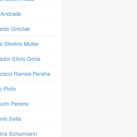
 Andrade
rdo Grezlak
 Silvério Muller
dor Sílvio Gorla
cisco Ramos Pereira
 Pinto
uim Pereira
io Sella
tina Schurmann