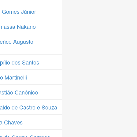
 Gomes Júnior
imassa Nakano
erico Augusto
ílio dos Santos
 Martinelli
stião Canônico
ldo de Castro e Souza
ia Chaves