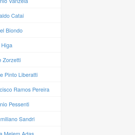
nio Vanzela
ldo Catai
el Biondo
 Higa
 Zorzetti
 Pinto Liberatti
cisco Ramos Pereira
nio Pessenti
miliano Sandri
ia Melem Adas