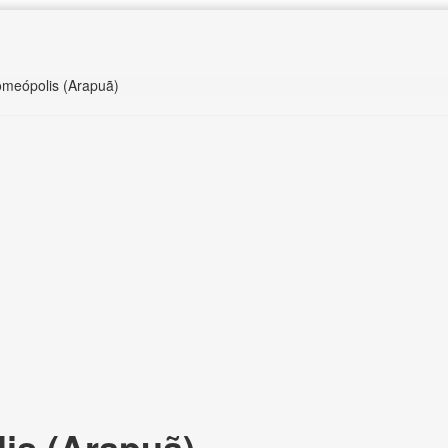
omeópolis (Arapuã)
s (Arapuã),