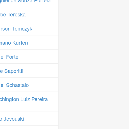
uiel de Souza Portela
be Tereska
erson Tomczyk
mano Kurten
el Forte
 Saporitti
el Schastalo
ington Luiz Pereira
o Jevouski