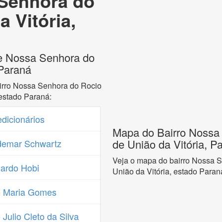
 Senhora do
 Vitória,
de Nossa Senhora do
 Paraná
irro Nossa Senhora do Rocio
 estado Paraná:
dicionários
Mapa do Bairro Nossa 
de União da Vitória, P
demar Schwartz
Veja o mapa do bairro Nossa 
ardo Hobi
União da Vitória, estado Paran
é Maria Gomes
ulio Cleto da Silva