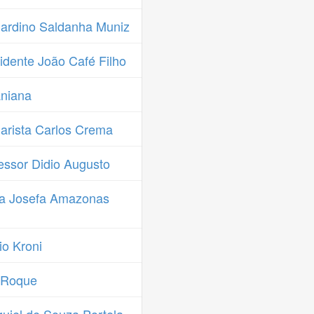
ardino Saldanha Muniz
dente João Café Filho
niana
rista Carlos Crema
ssor Didio Augusto
ia Josefa Amazonas
o Kroni
 Roque