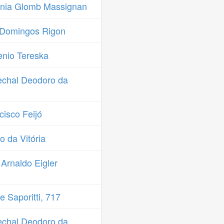
onia Glomb Massignan
 Domingos Rigon
nio Tereska
chal Deodoro da
isco Feijó
 da Vitória
Arnaldo Eigler
 Saporitti, 717
chal Deodoro da