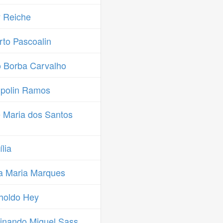
y Reiche
to Pascoalin
 Borba Carvalho
polin Ramos
 Maria dos Santos
lia
a Maria Marques
holdo Hey
inando Miguel Sass