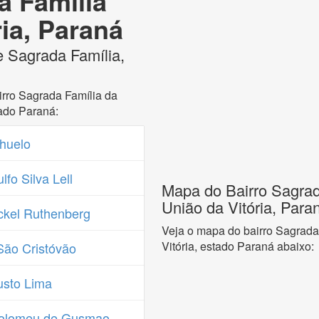
a Família
ria, Paraná
e Sagrada Família,
rro Sagrada Família da
tado Paraná:
huelo
fo Silva Lell
Mapa do Bairro Sagrad
União da Vitória, Para
kel Ruthenberg
Veja o mapa do bairro Sagrada
Vitória, estado Paraná abaixo:
São Cristóvão
sto Lima
tolomeu de Gusmao