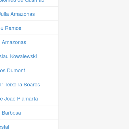
Julia Amazonas
eu Ramos
i Amazonas
slau Kowalewski
tos Dumont
 Teixeira Soares
e João Piamarta
 Barbosa
stal