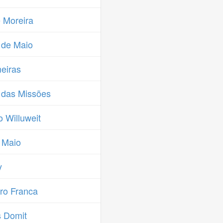
 Moreira
 de Maio
eiras
 das Missões
 Willuweit
 Maio
y
ro Franca
s Domit