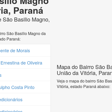
silio Magno
ria, Paraná
e São Basilio Magno,
irro São Basilio Magno da
tado Paraná:
ente de Morais
Ernestina de Oliveira
Mapa do Bairro São Ba
União da Vitória, Para
s
Veja o mapa do bairro São Bas
Vitória, estado Paraná abaixo:
lpho Costa Pinto
dicionários
dicionários