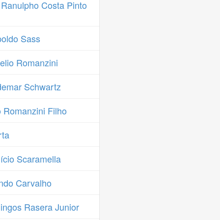
 Ranulpho Costa Pinto
oldo Sass
lio Romanzini
demar Schwartz
 Romanzini Filho
rta
cio Scaramella
ndo Carvalho
ngos Rasera Junior