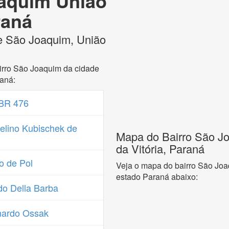
oaquim União
raná
e São Joaquim, União
irro São Joaquim da cidade
raná:
 BR 476
elino Kubischek de
Mapa do Bairro São Jo
da Vitória, Paraná
o de Pol
Veja o mapa do bairro São Joa
estado Paraná abaixo:
o Della Barba
nardo Ossak