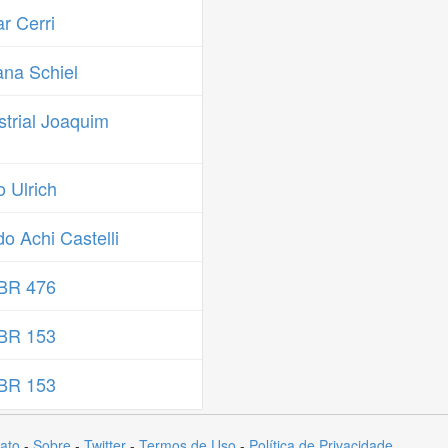
r Cerri
na Schiel
trial Joaquim
 Ulrich
o Achi Castelli
 BR 476
 BR 153
 BR 153
ato
-
Sobre
-
Twitter
-
Termos de Uso
-
Política de Privacidade