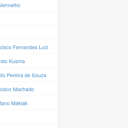
Vermelho
cisco Fernandes Luiz
ando Kusma
io Pereira de Souza
cisco Machado
fano Makiak