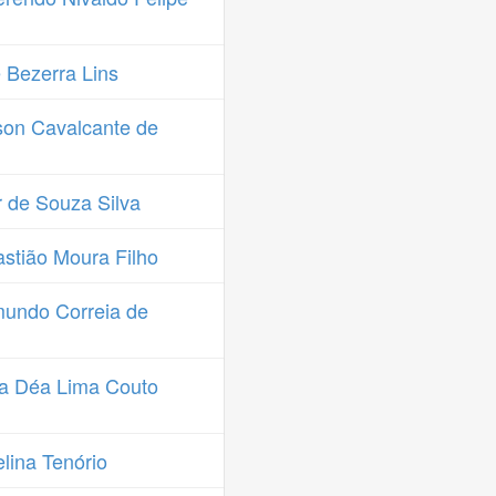
 Bezerra Lins
on Cavalcante de
 de Souza Silva
stião Moura Filho
undo Correia de
a Déa Lima Couto
lina Tenório