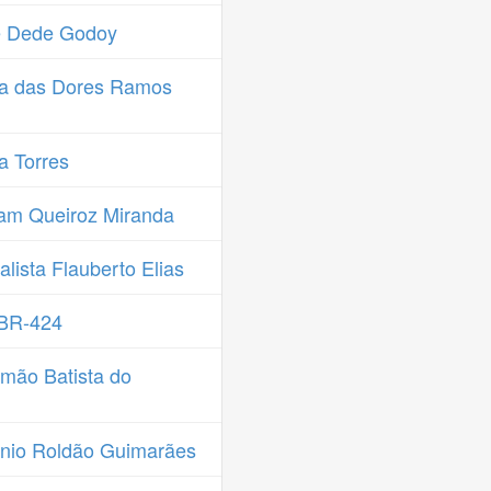
é Dede Godoy
ia das Dores Ramos
a Torres
iam Queiroz Miranda
ista Flauberto Elias
 BR-424
mão Batista do
nio Roldão Guimarães