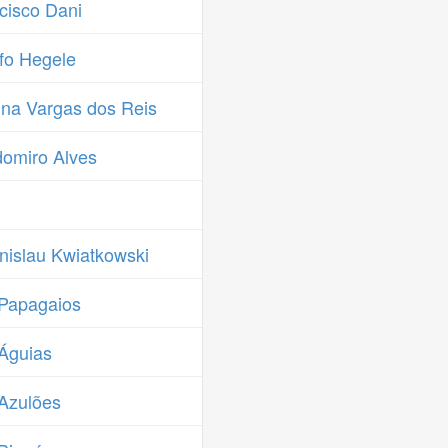
cisco Dani
fo Hegele
na Vargas dos Reis
omiro Alves
islau Kwiatkowski
Papagaios
Águias
Azulões