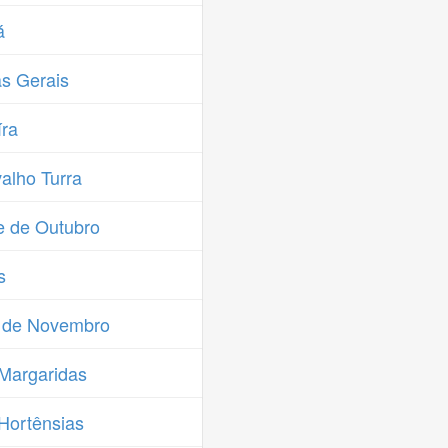
á
s Gerais
ra
alho Turra
 de Outubro
s
s de Novembro
Margaridas
Hortênsias