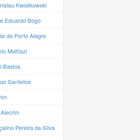
islau Kwiatkowski
re Eduardo Bogo
e de Porto Alegre
o Mattiazi
i Bastos
ar Sanfelice
rim
 Alecrim
lino Pereira da Silva