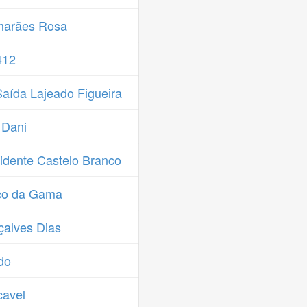
marães Rosa
412
aída Lajeado Figueira
 Dani
idente Castelo Branco
co da Gama
alves Dias
do
cavel