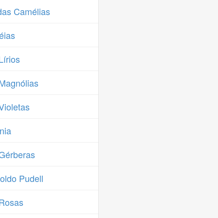
das Camélias
éias
írios
Magnólias
ioletas
nia
Gérberas
oldo Pudell
 Rosas