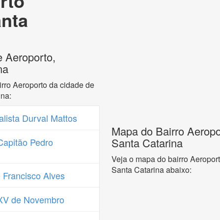
rto
anta
e Aeroporto,
na
rro Aeroporto da cidade de
ina:
lista Durval Mattos
Mapa do Bairro Aeropo
Santa Catarina
Capitão Pedro
Veja o mapa do bairro Aeropor
Santa Catarina abaixo:
 Francisco Alves
 XV de Novembro