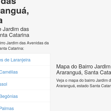
 das
ranguá,
a
e Jardim das
nta Catarina
irro Jardim das Avenidas da
nta Catarina:
s de Laranjeira
Mapa do Bairro Jardim
Araranguá, Santa Cata
Camélias
Veja o mapa do bairro Jardim 
ssol
Araranguá, estado Santa Catar
Begônias
 Palmas