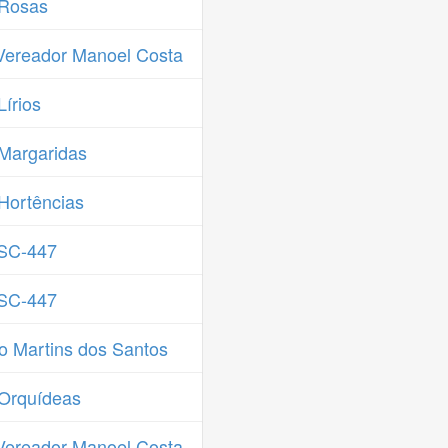
 Rosas
Vereador Manoel Costa
írios
Margaridas
Hortências
 SC-447
 SC-447
o Martins dos Santos
Orquídeas
Vereador Manoel Costa