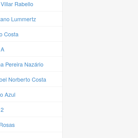
illar Rabello
tano Lummertz
o Costa
 A
a Pereira Nazário
el Norberto Costa
o Azul
 2
 Rosas