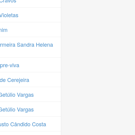
Cravos
ioletas
mim
rmeira Sandra Helena
re-viva
de Cerejeira
etúlio Vargas
etúlio Vargas
sto Cândido Costa