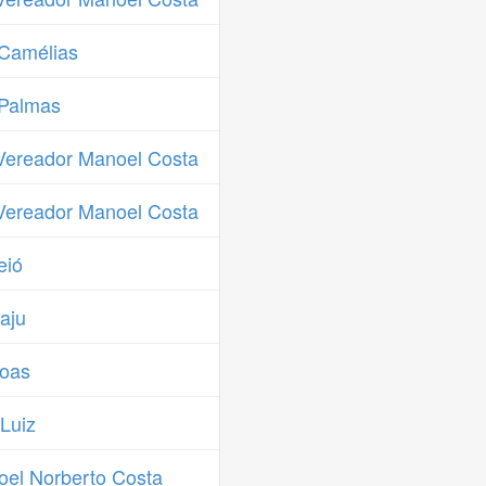
Camélias
 Palmas
Vereador Manoel Costa
Vereador Manoel Costa
eió
aju
goas
Luiz
el Norberto Costa