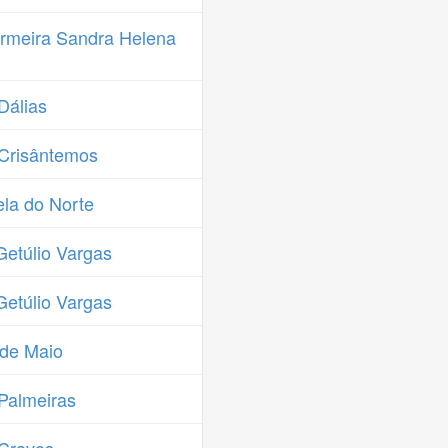
rmeira Sandra Helena
Dálias
Crisântemos
la do Norte
etúlio Vargas
etúlio Vargas
 de Maio
Palmeiras