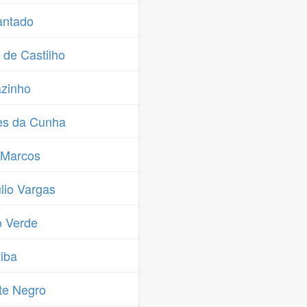
antado
 de Castilho
zinho
es da Cunha
 Marcos
lio Vargas
 Verde
iba
te Negro