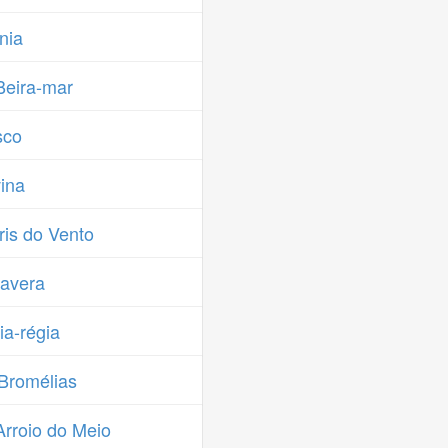
nia
Beira-mar
sco
ina
ris do Vento
avera
ia-régia
Bromélias
rroio do Meio