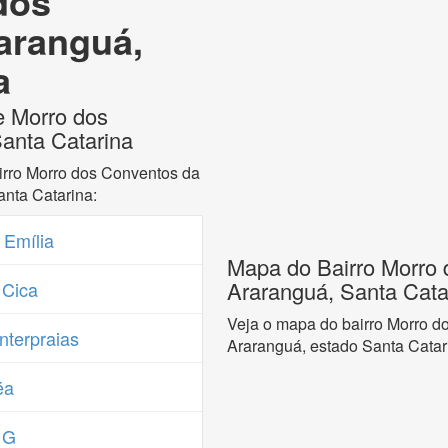
dos
aranguá,
a
e Morro dos
anta Catarina
irro Morro dos Conventos da
nta Catarina:
 Emília
Mapa do Bairro Morro 
Araranguá, Santa Cata
 Cica
Veja o mapa do bairro Morro d
nterpraias
Araranguá, estado Santa Catar
éa
 G