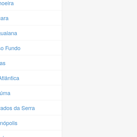
oeira
uara
guaiana
so Fundo
as
tlântica
iúma
ados da Serra
nópolis