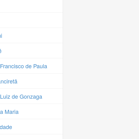
i
é
Francisco de Paula
nciretã
Luiz de Gonzaga
a Maria
edade