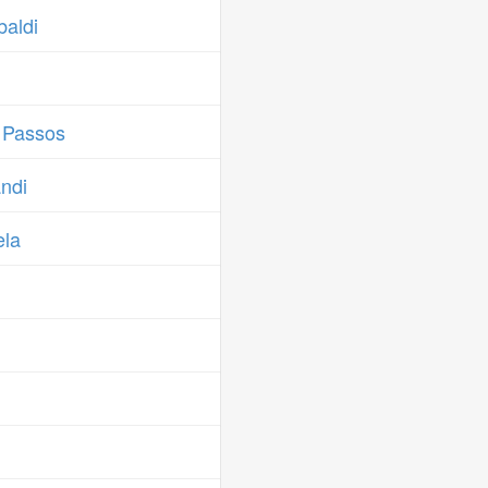
aldi
 Passos
ndi
ela