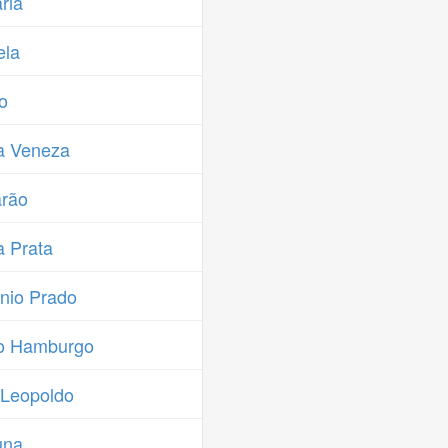
ria
ela
o
a Veneza
arão
 Prata
nio Prado
o Hamburgo
 Leopoldo
una