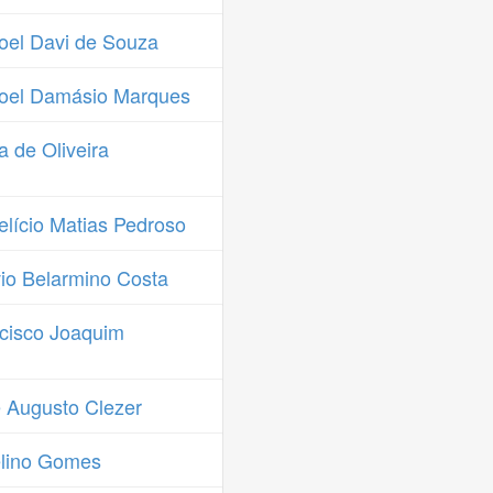
el Davi de Souza
oel Damásio Marques
 de Oliveira
lício Matias Pedroso
io Belarmino Costa
cisco Joaquim
 Augusto Clezer
elino Gomes