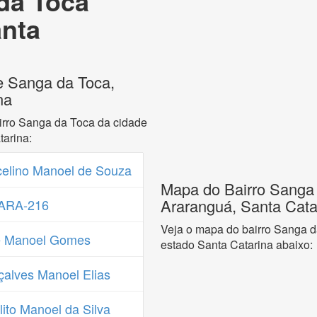
da Toca
anta
e Sanga da Toca,
na
irro Sanga da Toca da cidade
arina:
elino Manoel de Souza
Mapa do Bairro Sanga 
Araranguá, Santa Cata
 ARA-216
Veja o mapa do bairro Sanga d
é Manoel Gomes
estado Santa Catarina abaixo:
alves Manoel Elias
ito Manoel da Silva