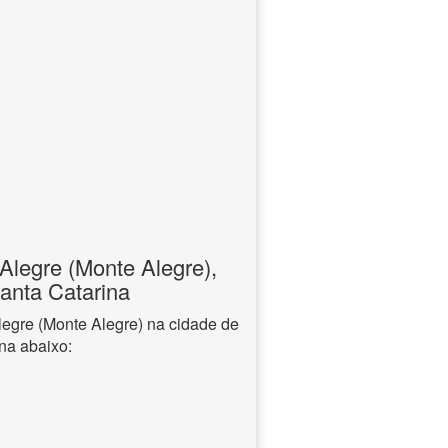
Alegre (Monte Alegre),
anta Catarina
legre (Monte Alegre) na cidade de
na abaixo: