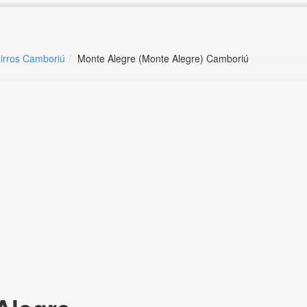
irros Camboriú
Monte Alegre (Monte Alegre) Camboriú