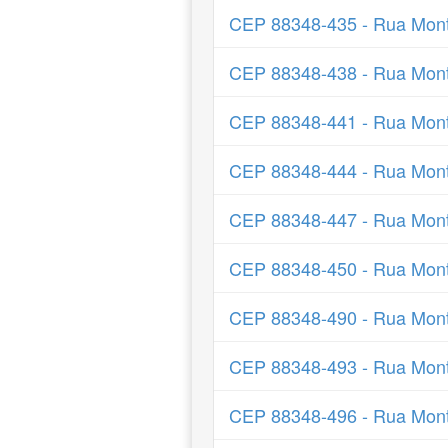
CEP 88348-435 - Rua Mont
CEP 88348-438 - Rua Mont
CEP 88348-441 - Rua Mont
CEP 88348-444 - Rua Mon
CEP 88348-447 - Rua Mont
CEP 88348-450 - Rua Mont
CEP 88348-490 - Rua Mont
CEP 88348-493 - Rua Mont
CEP 88348-496 - Rua Mont