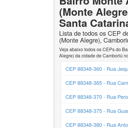
Bairro Monte 
(Monte Alegre
Santa Catarin
Lista de todos os CEP d
(Monte Alegre), Cambori
Veja abaixo todos os CEPs do Ba
Alegre) da cidade de Camboriú no
CEP 88348-360 - Rua Jequi
CEP 88348-365 - Rua Cam
CEP 88348-370 - Rua Per
CEP 88348-375 - Rua Gua
CEP 88348-380 - Rua Anto