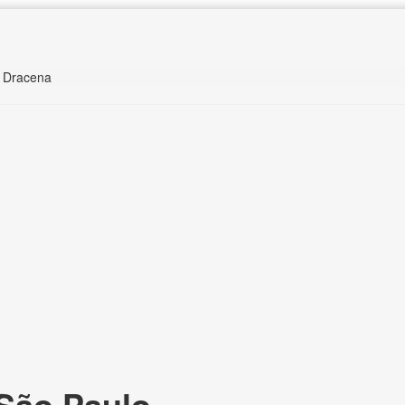
s Dracena
São Paulo