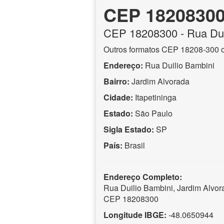
CEP 1820830
CEP
18208300
- Rua Dui
Outros formatos CEP 18208-300 
Endereço:
Rua Duilio Bambini
Bairro:
Jardim Alvorada
Cidade:
Itapetininga
Estado:
São Paulo
Sigla Estado:
SP
País:
Brasil
Endereço Completo:
Rua Duilio Bambini, Jardim Alvora
CEP 18208300
Longitude IBGE:
-48.0650944