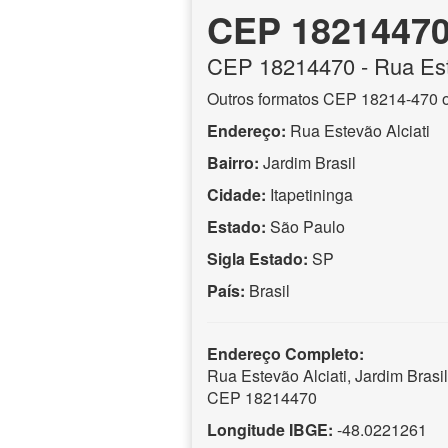
CEP 1821447
CEP
18214470
- Rua Est
Outros formatos CEP 18214-470 
Endereço:
Rua Estevão Alciati
Bairro:
Jardim Brasil
Cidade:
Itapetininga
Estado:
São Paulo
Sigla Estado:
SP
País:
Brasil
Endereço Completo:
Rua Estevão Alciati, Jardim Brasil
CEP 18214470
Longitude IBGE:
-48.0221261