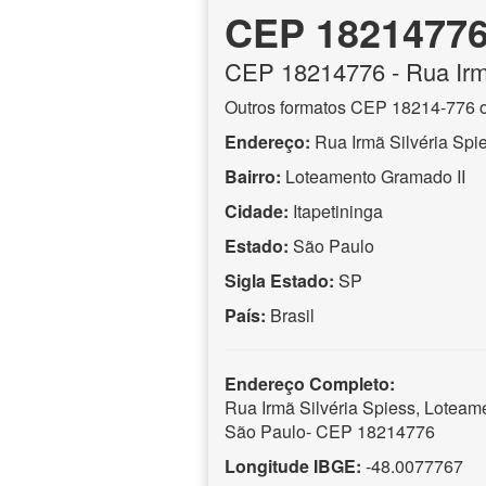
CEP 1821477
CEP
18214776
- Rua Irm
Outros formatos CEP 18214-776 
Endereço:
Rua Irmã Silvéria Spi
Bairro:
Loteamento Gramado II
Cidade:
Itapetininga
Estado:
São Paulo
Sigla Estado:
SP
País:
Brasil
Endereço Completo:
Rua Irmã Silvéria Spiess, Loteame
São Paulo- CEP 18214776
Longitude IBGE:
-48.0077767