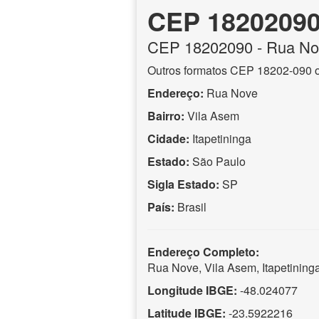
CEP 1820209
CEP
18202090
- Rua No
Outros formatos CEP 18202-090 
Endereço:
Rua Nove
Bairro:
Vila Asem
Cidade:
Itapetininga
Estado:
São Paulo
Sigla Estado:
SP
País:
Brasil
Endereço Completo:
Rua Nove, Vila Asem, Itapetinin
Longitude IBGE:
-48.024077
Latitude IBGE:
-23.5922216