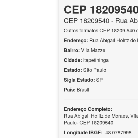
CEP 1820954
CEP
18209540
- Rua Abi
Outros formatos CEP 18209-540 
Endereço:
Rua Abigail Holitz de
Bairro:
Vila Mazzei
Cidade:
Itapetininga
Estado:
São Paulo
Sigla Estado:
SP
País:
Brasil
Endereço Completo:
Rua Abigail Holitz de Moraes, Vil
Paulo- CEP 18209540
Longitude IBGE:
-48.0787998