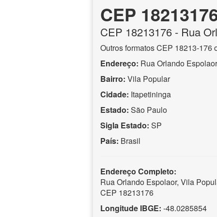
CEP 1821317
CEP
18213176
- Rua Or
Outros formatos CEP 18213-176 
Endereço:
Rua Orlando Espolao
Bairro:
Vila Popular
Cidade:
Itapetininga
Estado:
São Paulo
Sigla Estado:
SP
País:
Brasil
Endereço Completo:
Rua Orlando Espolaor, Vila Popula
CEP 18213176
Longitude IBGE:
-48.0285854