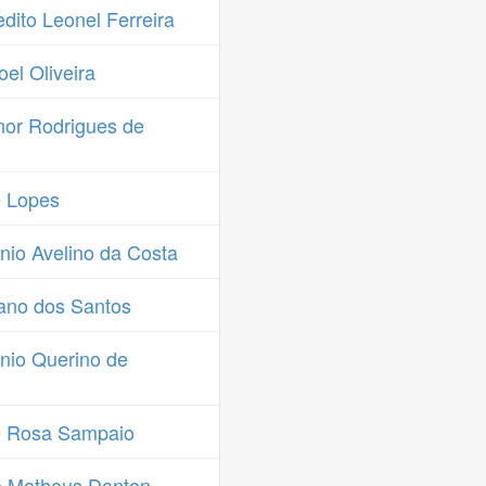
ito Leonel Ferreira
el Oliveira
or Rodrigues de
 Lopes
io Avelino da Costa
ano dos Santos
nio Querino de
é Rosa Sampaio
o Matheus Danton