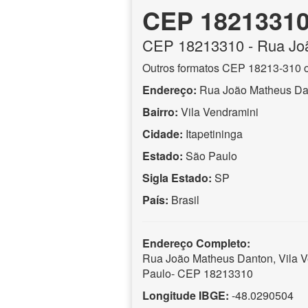
CEP 1821331
CEP
18213310
- Rua Jo
Outros formatos CEP 18213-310 
Endereço:
Rua João Matheus Da
Bairro:
Vila Vendramini
Cidade:
Itapetininga
Estado:
São Paulo
Sigla Estado:
SP
País:
Brasil
Endereço Completo:
Rua João Matheus Danton, Vila Ve
Paulo- CEP 18213310
Longitude IBGE:
-48.0290504